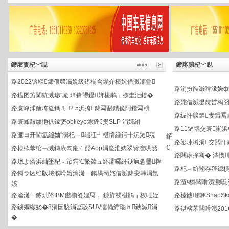
鍗庡寳杞﹀睍
鍗庝腑杞﹀睍
路
2022锛堢鍗佷竷灞婏級鍖椾含鍥介檯姹借溅灞曡
路
涓扮敯灏嗗湪娆ф
路
鎾囨竻閫犺溅璁″垝 璋锋瓕鑷姩椹鹃┒椤圭洰鐙�
路
姹借溅鐢靛晢杩囧
路
寰峰浗鏀垮簻鎷ㄦ2.5浜挎鍏冩敮鎸佹阿鐕冩枡
路
绂忓竷鏂叏鐞冨
路
寰峰皵绂忚仈鎵婱obileye鎵撻€燙SLP 涓婃紨
路
11鏈堣交寰崱
路
濂ヨ开閫氳繃妯″瀷杞﹁缁冮┚椹惰緟鍔╂妧鏈殑
銆
路
鍙堜竴涓交閲忓
€
路
棣栨苯绾﹁溅鏄庡勾鎺ㄥ嚭App涓庢淮婊翠簤澶哄嚭
路
閮庡捀骞�:涔愯
路
璁よ瘉浜屾墜杞︿笟鍔℃繁鍏ュ紑灞曪紝鎹疯惫璺檸
路
杞︿紒闂存殫鎴樻
路
鎶ラ亾绉版埓濮嗗嫆瀹濋┈鍚堝苟姹借溅鍏变韩涓氬
路
澶ч檰闆嗗洟灏嗘
姟
路
瀹濋┈鎼烘墜IBM鏃椾笅娌冩． 鐮斿彂椹鹃┒杈呭姪
路
榛戠鎶€SnapS
路
鐪嬭繖娆�8涓囩骇涓冨骇SUV濡備綍瑙ｈ鈥滅涓
路
鍖楁苯闆嗗洟201
�
鍗庡崡杞﹀睍
涓滃寳杞﹀睍
路
闄曟苯鍟嗗姟澶т細锛氬娆句腑鍗″拰閲嶅崱鏂板搧
路
闆疯鏃ヤ骇銆佷
路
閫氱敤鎶曡祫5.52浜跨編鍏� 淇濈編鍥藉氨涓�
路
PPT鎴愮湡? 
路
璐捐穬浜笁瀹跺叕鍙哥數鍔ㄨ溅灏嗛綈浜浉CES
路
瀹夊叏鏄妭鑳戒