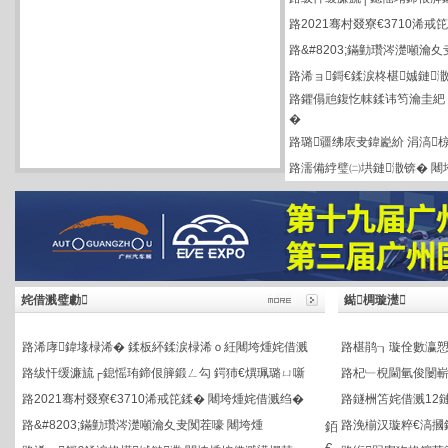
路
璐疆绋庡叏鍏嶏紒 涓滈
路
濡備綍璧㈡垬鏈潵锛� 
姹借溅璧勮
鐑椆璇濋
路
浠庨鍏堟椂浠� 鍒板紑鍒涙椂浠ｏ紝闀垮煄姹借溅
路
椹鹃┒璇佺數瀛愬
路
绂忓缓濂旈┌鎴愮珛鍗佷簲鍛ㄥ勾 鍔犻€熼珮璐ㄩ噺
路
杞﹂棿閫氫俊闄嶄
路
2021骞村叕寮€3710浠戒笓鍒� 闀垮煄姹借溅绉�
路
鐩栦笘姹借溅12
路
&#8203;鏋勭瓚涔濋噸瀹夊叏闃茬嚎 闀垮煄
路
浼椾汉璇粹€滈摑
銆
€
路
浠ョ鎶€鍒涙柊椹娍鏈潵 闀垮煄姹借溅鍙樿韩
路
绗叚寮犳柊鑳芥
路
鑺傝兘鍑忔帓鍒讳笉瀹圭紦 闀垮煄姹借溅濮嬬粓鍧�
路
涓嶶ber绔炰簤
路
璐疆绋庡叏鍏嶏紒 涓滈椋庣鐪熷績鈥滃崄浜�
路
鏀瑰彉浣犵殑鎿嶄
路
濡備綍璧㈡垬鏈潵锛� 闀垮煄姹借溅涓撳埄鍙屽啝
路
鍥犲埗鍔ㄦ帶鍒剁
路
闂€€楣忓煄 涓€姹戒赴鐢癎RANVIA鏍肩憺缁翠簹
路
涓浗鐗堢壒鏂