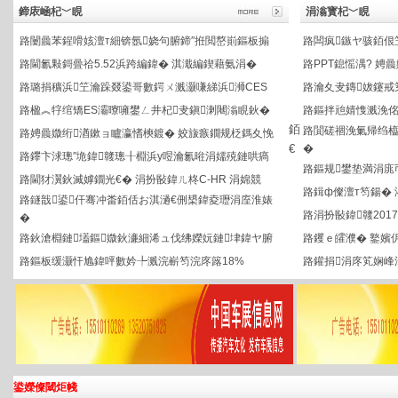
路
楹︽牸绾矯ES灞曢噰鐢ㄥ井杞叏鎭溂闀滃睍鈥�
路
鏂拌兘婧愯溅浼佲
銆
路
閴磋祻浼氭帰绉橀
路
娉曟媺绗湭鏉ョ矑瀛愭樉鍍� 姣旇瘯鐗规柉鎷夊悗
€
�
路
鑻卞浗璁″垝鍏竷璁╂棩浜у喅瀹氱暀涓嬬殑鏈哄瘑
路
鏂规鐢垫満涓庣
路
閫犲瀷鈥滅嫭鐗光€� 涓扮敯鍏ㄦ柊C-HR 涓婂競
路
鍓ф儏澶т笉鍚� 
路
鐩戠鍙仠骞冲畨銆佸お淇濄€侀槼鍏夌瓑涓庢淮婊
路
涓扮敯鍏竷201
�
路
鈥滄棩鏈壒鏂媺鈥濓細浠ュ伐绋嬫妧鏈垏鍏ヤ腑
路
钁ｅ皬濮� 鐜嬪
路
鏂板缓灏忓尯鍏呯數妗╄溅浣嶄笉浣庝簬18%
路
鑵捐涓庝笂娴峰
鍙嬫儏閾炬帴
瀹剁敤姹借溅缃�
涓浗315姹借溅缃�
姹借溅鐖卞ソ鑰呯綉
涓浗姹
杞﹂椈澶╀笅缃�
涓浗姹借溅蹇缃�
瀛愭偊瀛﹁溅缃�
姹借溅瀹
鍏充簬鎴戜滑
|
鍚堜綔浼欎即
|
骞垮憡涓氬姟
Copyright © 2002-2022 