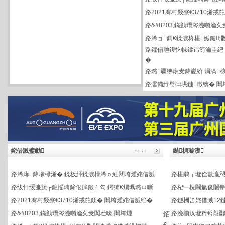
姹借溅璧勮
鐑椆璇濋
路
浠庨鍏堟椂浠� 鍒板紑鍒涙椂浠ｏ紝闀垮煄姹借溅
路
椹鹃┒璇佺數瀛愬
路
绂忓缓濂旈┌鎴愮珛鍗佷簲鍛ㄥ勾 鍔犻€熼珮璐ㄩ噺
路
杞﹂棿閫氫俊闄嶄
路
2021骞村叕寮€3710浠戒笓鍒� 闀垮煄姹借溅绉�
路
鐩栦笘姹借溅12
路
&#8203;鏋勭瓚涔濋噸瀹夊叏闃茬嚎 闀垮煄
路
浼椾汉璇粹€滈摑
銆
€
路
浠ョ鎶€鍒涙柊椹娍鏈潵 闀垮煄姹借溅鍙樿韩
路
绗叚寮犳柊鑳芥
路
鑺傝兘鍑忔帓鍒讳笉瀹圭紦 闀垮煄姹借溅濮嬬粓鍧�
路
涓嶶ber绔炰簤
路
璐疆绋庡叏鍏嶏紒 涓滈椋庣鐪熷績鈥滃崄浜�
路
鏀瑰彉浣犵殑鎿嶄
路
濡備綍璧㈡垬鏈潵锛� 闀垮煄姹借溅涓撳埄鍙屽啝
路
鍥犲埗鍔ㄦ帶鍒剁
路
闂€€楣忓煄 涓€姹戒赴鐢癎RANVIA鏍肩憺缁翠簹
路
涓浗鐗堢壒鏂