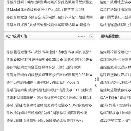
路
浜�92姹芥补姣忓崌娑�0.35鍏� 涓哄勾鍐呯9娆�
路
璞崕杞﹂灏濇
路
鍚堣祫鍝佺墝甯冨眬娣峰姩涓珮绾ц溅甯傚満
路
姹借溅涓氬弽鍨勬
路
骞夸笢鐪侊細鎴愬搧娌逛环姣忓崌鏈€澶氭定0.38鍏�
路
璋锋瓕鏃犱汉椹鹃
銆
路
闆經鍏癇olt鍦ㄧ編寮€鍞姠鍏堟満 Model 3
路
瑙侀兘娌¤杩囩
€
路
瑙傝嚧鏄庣‘鈥滃悎璧勫搧鐗屸€濆畾浣� COO鍒樿壇
路
鏀垮簻鍙戠孩鍖�
路
鐮村眬璞崕杞﹀競鈥滄柊甯告€佲€濆崕鏅ㄥ疂椹墦
路
AMT閰�4姘斿
路
璐疆绋庡噺鍏嶆斂绛栧奖鍝嶆湁闄� SUV缁х画棰�
路
涓€姹藉ぇ澧為噾鏉
路
鈥滄槑鏄熻溅鍨嬧€濆勾鏈嫾搴撳瓨 鑷富鍝佺墝
路
鏂煰杈�11鏈堝
路
璐疆绋庡噺鍏嶅悗缁斂绛栧嚭鍙板彲鑳芥€уぇ
路
11鏈堝晢鐢ㄨ溅
鍗庡寳杞﹀睍
鍗庝腑杞﹀睍
路
2022锛堢鍗佷竷灞婏級鍖椾含鍥介檯姹借溅灞曡
路
涓扮敯灏嗗湪娆ф