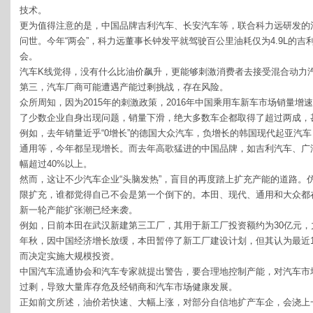
例如，去年销量近乎“0增长”的德国大众汽车，负增长的韩国现代起亚汽
通用等，今年都呈现增长。而去年高歌猛进的中国品牌，如吉利汽车、广
幅超过40%以上。
然而，这让不少汽车企业“头脑发热”，盲目的再度踏上扩充产能的道路。
限扩充，谁都觉得自己不会是第一个倒下的。本田、现代、通用和大众都
新一轮产能扩张潮已经来袭。
例如，日前本田在武汉新建第三工厂，其用于新工厂投资额约为30亿元，力争
年秋，因中国经济增长放缓，本田暂停了新工厂建设计划，但其认为最近
而决定实施大规模投资。
中国汽车流通协会和汽车专家就提出警告，要合理地控制产能，对汽车市
过剩，导致大量库存危及经销商和汽车市场健康发展。
正如前文所述，油价若快速、大幅上涨，对部分自信地扩产车企，会浇上
然而，除了欧亚大陆一端煽动原油减产的翅膀，太平洋彼岸的美国侯任总
会加大美国原油产量，那么，这两个正在振动的翅膀所掀起的海啸，能够
汽车K线犹记得，此前中国汽车市场曾经历严峻局面。新车市场在世界经
2009～2010年得到小型车减税和油价暴跌的支撑，增加了需求和销售
退出的反向作用，2011～2012年车市再次陷入停滞。
不过，彼时中国经济保持较高速增长，给汽车市场提供了支撑，但如今宏
种力量。汽车公司们需要未雨绸缪。
文章关键词：