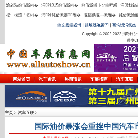
网站首页
汽车资讯
热闹话题
车展招商
汽车互联
主页
>
汽车互联
>
国际油价暴涨会重挫中国汽车
中国车展信息网
[ 2016-12-18 14:26 ] 来源：中国车
编者按：当每加满一箱油多二十几块钱，甚至可能更多时，非常敏感的中
的钱袋子，好不容易高兴一年的汽车厂商，会不会因此而“蓝瘦，香菇”？
对中国汽车市场产生何种冲击呢？
当中国汽车市场还在为1.6L及以下小排量车购置税减半政策是否延续，亦
月30日，国际石油输出组织（欧佩克）宣布，决定将原油日产量减少12
为3250万桶。该减产决定将于2017年1月1日开始执行。