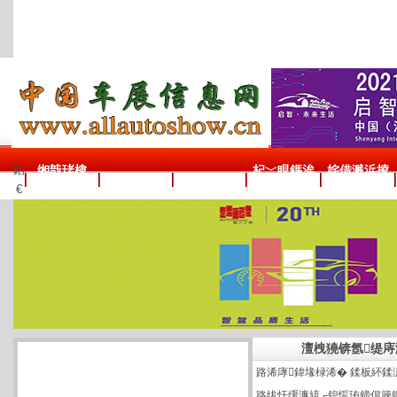
銆
缃戠珯棣
杞﹀睍鎷涘
姹借溅浜掕
姹借溅璧勮
鐑椆璇濋
€
栭〉
晢
仈
澶栧獟锛氬缇庤
路
浠庨鍏堟椂浠� 鍒板紑
路
绂忓缓濂旈┌鎴愮珛鍗佷簲鍛
路
2021骞村叕寮€3710浠
路
&#8203;鏋勭瓚涔濋噸瀹
路
浠ョ鎶€鍒涙柊椹娍鏈
路
鑺傝兘鍑忔帓鍒讳笉瀹圭紦
�
路
璐疆绋庡叏鍏嶏紒 涓滈
路
濡備綍璧㈡垬鏈潵锛� 