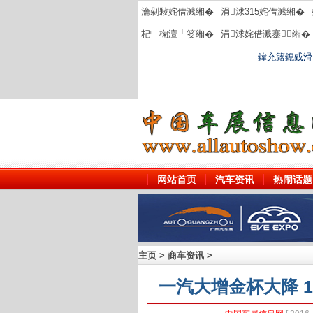
网站首页
汽车资讯
热闹话题
主页
>
商车资讯
>
一汽大增金杯大降 
中国车展信息网
[ 20
根据中汽协会最新产销快讯，2016年11月
增长13.98%。2016年1-11月，国内商
月（+4.58%）进一步扩大。累计销量前十企
的70.27%。
其中，8家企业累计销量较去年同期实现增
26.25%的累计增速位列增幅榜第二名
福田和金杯汽车2家企业的累计销量低于去