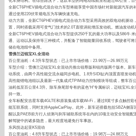
持一致。
全车标配安吉星车载4GLTE和原装集成车载Wi-Fi，通过8英寸多点触控彩
能互联系统，同时支持AppleCarPlay。此外，新车还搭载包括SBZA侧
醒以及PAEB前方行人侦测与刹车辅助系统等在内的10项主动安全智能
解驾驶中的诸多隐患，最大程度地避免行车事故。
东风悦达起亚K5混动
百公里油耗：4.8升车型状态：已上市市场价格：19.98万—24.88万元
车型介绍：东风悦达起亚K5混动采用带有智能启闭功能的全新风阻自控
鱼腮饰条和尾部的ECO-hybrid专属标志，来彰显其特殊的环保身份。和
UVO车载信息系统，以及百度最新车联网技术CarLife，通过远程启动、
动力方面，新车搭载2.0GDI发动机+高效的永磁同步电机，与之相匹配的
的发动机最大功率为115千瓦，最大扭矩达189牛·米。在不同的工况下，
动切换工作模式，综合工况油耗仅为4.8升/百公里。
广汽本田雅阁锐·混动
百公里油耗：4.2升车型状态：9月28日上市市场价格：23.98万—27.98万
车型介绍：新雅阁锐·混动基于汽油版车型，在动力系统、外观内饰、科
再次实现了全面旗舰升级。
新车搭载了全球最高效能的SPORTHYBRID（锐·混动）i-MMD双电机
特金森循环DOHCi-VTEC发动机、双电机电动CVT、PCU动力控制单
DC-DC转换器构成的IPU智能动力单元。系统能够针对不同的行车路况