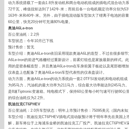
是8速Tiptronic变速箱。纯电模式下，保持60公里每小时匀速可行驶80公里。
的综合油耗仅为2.2升。
凯迪拉克CT6PHEV
百公里油耗：2.0升车型状态：明年上市预计售价：75095美元（国内未知
车型介绍：凯迪拉克CT6PHEV插电式混动版预计将于明年率先在美国
解，新车将位于上海浦东金桥的凯迪拉克工厂投产。凯迪拉克CT6PHE
化车身结构。在综合路况下，这款车型的纯电动续航里程超过60公里，百公
全新CT6PHEV插电式混合动力车型将能享受中国市场针对新能源汽车
通过使用220伏常规电压为车辆快速充电。
动力方面，全新CT6PHEV插电式混合动力车型采用高效的双电动机驱动
置，同时搭载采用可变气门技术的2.0T直喷涡轮增压发动机。燃油发动
全新CT6PHEV插电式混合动力车型提供250千瓦的最大功率以及586牛
通、运动以及保持等三种模式，并配备了智能能量回收系统，驾驶者可将
储在电池组中备用。
雪佛兰迈锐宝XL全混动
百公里油耗：4.3升车型状态：已上市市场价格：23.99万—26.99万元
车型介绍：雪佛兰迈锐宝XL全混动共推出锐尊版和锐尚版两个版本。新车
动系统，由两个高性能交流永磁同步电机、1.8升SIDI缸内顶置直喷发动
高性能锂电池组以及最新一代集成式TPIM动力控制模块等组成，整车百公
油耗低至百公里4.3升。除车身尾部专有的蓝色“H”专属标识，迈锐宝XL