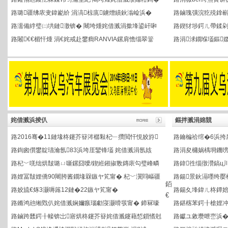
路
杞﹀唴绌烘皵璐ㄩ噺鏍囧噯/鍥絍鎺掓斁鏄庡勾璧峰疄
路
鍏徃缁撴瀯鎬ц
路
娌冨皵娌僑90闀胯酱鐗堟槑鏃ヤ笂甯� 杞﹀瀷閰嶇疆
路
鍚景鈥滆嚜绔嬮
銆
路
姣旈€烼3灏嗕簬12鏈�22鏃ヤ笂甯�
路
鍚夊埄鍏ㄦ柊鐔婄
€
路
鏅鸿兘缃戣仈姹借溅娴嬭瘯瑙勮寖灏嗗彂甯� 鍗冧嚎
路
鍖楁苯鍔╂槍娌冲
路
鏀跨瓥鍔╂帹锛岀寤烘柊鑳芥簮姹借溅鑳藉惁鎻愭尅
路
钀ユ敹瓒呭崈浜�
路
Model S鍗峰叆楂樼敯姘斿泭鍙洖鍚嶅崟 涓浗
路
鏂拌兘婧愯溅琛ヨ
路
鍥介檯娌逛环鏆存定浼氶噸鎸腑鍥芥苯杞﹀競鍦哄悧
路
FF閲忎骇杞︽晳
路
瑙ｈ皽涔愯姹借溅锛氬伐鍘傝繘灞曠紦鎱� 鎶曡祫
路
鈥滃弻鍙嶁€濆ぇ
杞﹀睍淇℃伅
鍟嗚溅璧勮
路
鍥藉唴娌逛环杩庡洓骞存潵鏈€澶ф定骞� 鍔犳弧涓€
路
鍚堣祫鍝佺墝杞﹀
路
浜�92姹芥补姣忓崌娑�0.35鍏� 涓哄勾鍐呯9娆�
路
璞崕杞﹂灏濇
路
鍚堣祫鍝佺墝甯冨眬娣峰姩涓珮绾ц溅甯傚満
路
姹借溅涓氬弽鍨勬
路
骞夸笢鐪侊細鎴愬搧娌逛环姣忓崌鏈€澶氭定0.38鍏�
路
璋锋瓕鏃犱汉椹鹃
銆
路
闆經鍏癇olt鍦ㄧ編寮€鍞姠鍏堟満 Model 3
路
瑙侀兘娌¤杩囩
€
路
瑙傝嚧鏄庣‘鈥滃悎璧勫搧鐗屸€濆畾浣� COO鍒樿壇
路
鏀垮簻鍙戠孩鍖�