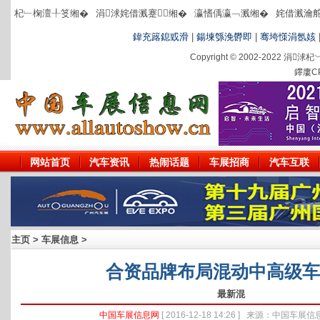
主页
>
车展信息
>
合资品牌布局混动中高级
最新混
中国车展信息网
[ 2016-12-18 14:26 ] 来源：中国车