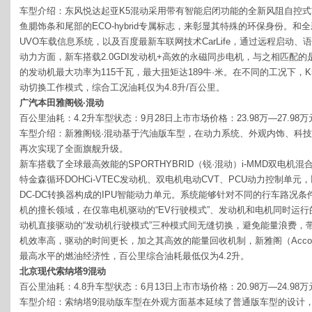
机的擅长领域，在仅靠电机驱动的“EV行驶模式”、发动机和电机同时运行
动机直接驱动的“发动机行驶模式”三种模式间无缝切换，避免能量浪费，
机效率高，驱动的时间更长，加之其高效的能量回收机制，新雅阁（Acco
最高水平的燃油经济性，百公里综合油耗最低仅为4.2升。
北京现代索纳塔9混动
百公里油耗：4.8升车型状态：6月13日上市市场价格：20.98万—24.98万
车型介绍：索纳塔9混动版车型在外观方面基本延续了普通版车型的设计
的身份，新车前脸采用了多横幅的大嘴式设计，其前保险杠下部造型也做
尾灯组更多地融入了透明化设计，混动版车型专属的五辐式铝合金轮圈也
索纳塔9混动版的内部设计与普通版车型基本保持一致，不过值得一提的
池组，因此占用了一定的后备厢空间，其后备厢容积为440升，相比普通版
动版车型还享有10年20万公里的质保政策。
动力方面，新车搭载一套由2.0升GDi发动机和可输出52马力/205牛·
的混合动力系统，其综合百公里油耗为4.8升，传动部分匹配6速自动变速
文章关键词：
关于我们
|
合作伙伴
|
广告业
Copyright © 2002-2