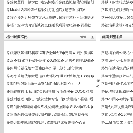
路
鍥藉唴娌逛环杩庡洓骞存潵鏈€澶ф定骞� 鍔犳弧涓€
路
鍚堣祫鍝佺墝杞﹀
路
浜�92姹芥补姣忓崌娑�0.35鍏� 涓哄勾鍐呯9娆�
路
璞崕杞﹂灏濇
路
鍚堣祫鍝佺墝甯冨眬娣峰姩涓珮绾ц溅甯傚満
路
姹借溅涓氬弽鍨勬
路
骞夸笢鐪侊細鎴愬搧娌逛环姣忓崌鏈€澶氭定0.38鍏�
路
璋锋瓕鏃犱汉椹鹃
銆
路
闆經鍏癇olt鍦ㄧ編寮€鍞姠鍏堟満 Model 3
路
瑙侀兘娌¤杩囩
€
路
瑙傝嚧鏄庣‘鈥滃悎璧勫搧鐗屸€濆畾浣� COO鍒樿壇
路
鏀垮簻鍙戠孩鍖�
路
鐮村眬璞崕杞﹀競鈥滄柊甯告€佲€濆崕鏅ㄥ疂椹墦
路
AMT閰�4姘斿
路
璐疆绋庡噺鍏嶆斂绛栧奖鍝嶆湁闄� SUV缁х画棰�
路
涓€姹藉ぇ澧為噾鏉
路
鈥滄槑鏄熻溅鍨嬧€濆勾鏈嫾搴撳瓨 鑷富鍝佺墝
路
鏂煰杈�11鏈堝
路
璐疆绋庡噺鍏嶅悗缁斂绛栧嚭鍙板彲鑳芥€уぇ
路
11鏈堝晢鐢ㄨ溅
鍗庡寳杞﹀睍
鍗庝腑杞﹀睍
路
2022锛堢鍗佷竷灞婏級鍖椾含鍥介檯姹借溅灞曡