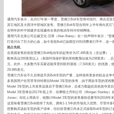
抢占先机
在美国发售的首批雪佛兰Bolt电动车的起售价为37,495美元（含运费）
数将高达200英里以上（美国环境保护署的里程数预估值为238英里），总体
元。此外，大多数汽车买家还能享受到联邦退税（7,500美元）的优惠，使
29,995美元。
雪佛兰汽车在不久后将提升其Bolt车型的产量，这样就有更多的机会去
多美国用户在苦苦等待特斯拉Model 3车型的发售，由于两款车型的里
Model 3车型的上市发售远落后于雪佛兰Bolt，后者力图趁此良机抢夺
Model 3车型将在2017年底上市，但摩根士丹利公司（Morgan Stanle
Jonas）却在上周表示，他预计Model 3车型的发售最快也要等到2018年
这意味着雪佛兰Bolt抢得了先机，拥有1-1.5年的市场先入优势。尽管
想要购买该款车型的客户清单，但目前雪佛兰尚未正式收取Bolt车型的
司则表示，目前已向欲订购Model 3车型的40万用户收取了订金（1000
供最新版的Model 3的预订数量。
而福特汽车公司日前则表示，目前该公司正在研制一款里程数为200英里的
上市。
通用汽车希望最终能大幅提升Bolt产量，旗下俄勒冈州的工厂将担负这一
文章关键词：