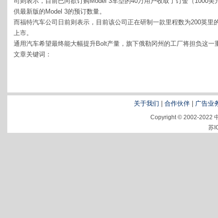
关于我们
|
合作伙伴
|
广告业
Copyright © 2002-2
苏I