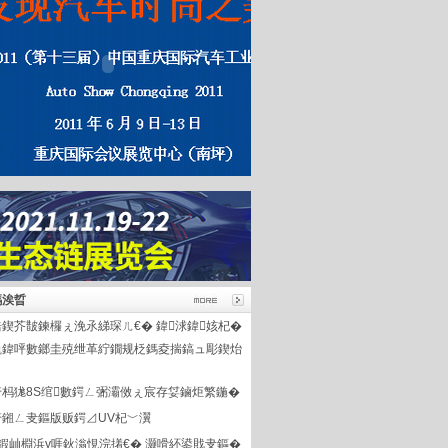
鎷涘晢
鍥芥皵鍊欏ぇ浼氶綈琛ㄦ€� 鍏浗鍏姟杞�
槸鍏呯數鎯圭殑绁革紵鐗规柉鎷夌揣鎬ュ彫鍥炲
杩狵8S绾數鍔ㄥ弻灞傚ぇ宸存姇鏀炬繁鍦�
簹鎺ㄥ叏鏂版贩鍔⊿UV杞﹀瀷
鍜屾棩浜у啀鈥滃悓浣撯€� 灏嗗紑鍙戝叏鏂�
1-11鏈堥攢閲忓凡瓒呯櫨涓囪締鐨勮溅浼佹湁
洊涓栫洿鎾€戝父鏃岋細鑳庡帇鐩戞祴绯荤粺瀵
槀绯荤粺鍦ㄤ笂娴锋垚绔嬩腑鍥藉伐绋嬫妧鏈
敼濮斿弽鍨勬柇缃氬崟鍐嶆坊鏂版垚鍛� 缇庡浗