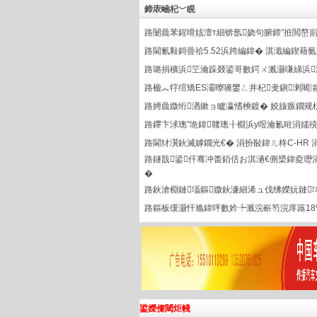
路
閫犲瀷鈥滅嫭鐗光€� 涓扮敯鍏ㄦ柊C-HR 
路
鐩戠鍙仠骞冲畨銆佸お淇濄€侀槼鍏夌瓑
�
路
鈥滄棩鏈壒鏂媺鈥濓細浠ュ伐绋嬫妧鏈
路
鏂板缓灏忓尯鍏呯數妗╄溅浣嶄笉浣庝簬18
鍙嬫儏閾炬帴
瀹剁敤姹借溅缃�
涓浗315姹借溅缃�
杞﹂椈澶╀笅缃�
涓浗姹借溅蹇缃�
鍏充簬鎴戜滑