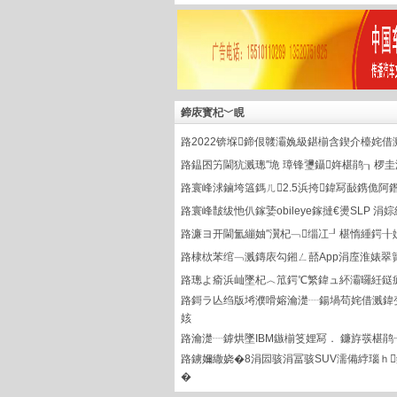
路
鎾囨竻閫犺溅璁″垝 璋锋瓕鑷姩椹鹃┒椤
路
寰峰浗鏀垮簻鎷ㄦ2.5浜挎鍏冩敮鎸佹阿
路
寰峰皵绂忚仈鎵婱obileye鎵撻€燙SLP 涓婃
路
濂ヨ开閫氳繃妯″瀷杞﹁缁冮┚椹惰緟鍔╂
路
棣栨苯绾﹁溅鏄庡勾鎺ㄥ嚭App涓庢淮婊翠
路
璁よ瘉浜屾墜杞︿笟鍔℃繁鍏ュ紑灞曪紝鎹
路
鎶ラ亾绉版埓濮嗗嫆瀹濋┈鍚堝苟姹借溅鍏
姟
路
瀹濋┈鎼烘墜IBM鏃椾笅娌冩． 鐮斿彂椹鹃
路
鐪嬭繖娆�8涓囩骇涓冨骇SUV濡備綍瑙ｈ
�
鍗庡崡杞﹀睍
路
闄曟苯鍟嗗姟澶т細锛氬娆句腑鍗″拰閲嶅
路
閫氱敤鎶曡祫5.52浜跨編鍏� 淇濈編鍥藉
路
璐捐穬浜笁瀹跺叕鍙哥數鍔ㄨ溅灏嗛綈浜
路
楹︽牸绾矯ES灞曢噰鐢ㄥ井杞叏鎭溂闀
路
娉曟媺绗湭鏉ョ矑瀛愭樉鍍� 姣旇瘯鐗规
路
鑻卞浗璁″垝鍏竷璁╂棩浜у喅瀹氱暀涓嬬