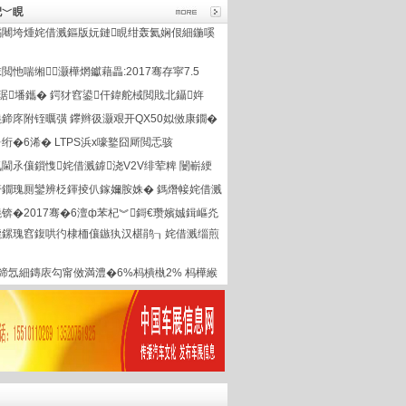
閫氶儴鎻愯姹借溅鎼浇V2V绯荤粺 闄嶄綆
簹鐗瑰厠鑾辨柉鍕掕仈鎵嬭胺姝� 鎷熸帹姹借溅
锛�2017骞�6澶ф苯杞︾鎶€瓒嬪娍鍓嶇灮
瓏鏍瑰窞鍑哄彴棣栭儴鏃犱汉椹鹃┒姹借溅缁煎
鍗忥細鏄庡勾甯傚満澧�6%杩樻槸2% 杩樺緱
ㄥ垔缃�
杞﹀睍澶╀笅缃�
|
鑱旂郴鎴戜滑
设为首页
加入收藏
关于我们