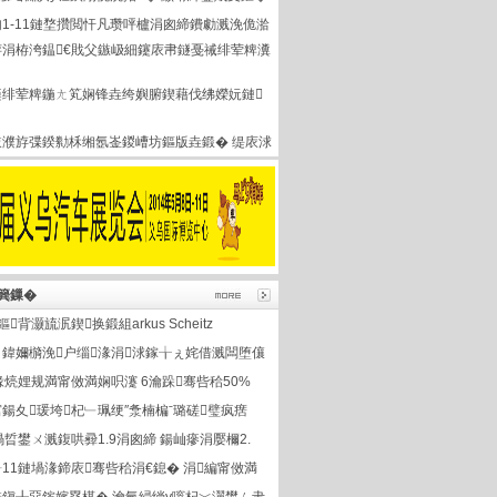
簨鏁�
背灏旈泦鍥换鍛組arkus Scheitz
鍏嬭檹浼户缁湪涓浗鎵╁ぇ姹借溅闆堕儴
堟煷娌规満甯傚満娴呮瀽 6瀹跺骞呰秴50%
鍚夊瑗垮杞﹂珮绠″洜楠楄ˉ璐磋璧疯瘔
堝晢鐢ㄨ溅鍑哄彛1.9涓囪締 鍚屾瘮涓嬮檷2.
11鏈堝湪鍗庡骞呰秴涓€鎴� 涓編甯傚満
鎭╂惡鎵嬪疂椹� 瀹氫綅绱у噾杞﹀瀷鐢ㄥ叏
姹借溅锛氭棤浜洪┚椹舵槸浜т笟鏈€澶у彉鏁
钃濈毊涔﹁瘎2016鑾峰鏈€澶氱殑鍗佸ぇ杞�
鍝佺墝鐙傛 瓒嬪娍鍚戝ソ杩樻槸鎻愬墠閫�
洖
簨杈句笌鏂潶绂忓ぇ瀛﹀氨鏃犱汉椹鹃┒鎶€鏈