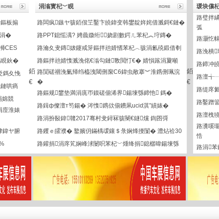
路
缇庝氦
路
鏂规鐢垫満涓庣帀鏌磋偂浠界鍚堜綔鍗忚 鎷�
涓婂競
路
鑿蹭
路
鍓ф儏澶т笉鍚� 涔愯鎸佽偂鐨凩ucid淇″績婊�
涓庢淮婊
路
澶栧獟
路
涓扮敯鍏竷2017骞村叏鐞冧骇閿€鐩爣 鍧囨彁
路
瀵嗘
垏鍏ヤ腑
路
钁ｅ皬濮� 鐜嬪仴鏋楀叆鑲＄彔娴烽摱闅� 澧炶祫30
悎
%
路
鑵捐涓庝笂娴峰浗闄呮苯杞﹀煄绛捐鎴樼暐鍚堜綔
路
涓苯
姹借溅鐖卞ソ鑰呯綉
涓浗姹借溅鏂伴椈缃�
鍚嶅搧姹借溅缃�
鍚嶈溅鍛
瀛愭偊瀛﹁溅缃�
姹借溅瀹舵棌缃�
涓浗姹借溅浜ゆ槗缃�
|
鍚堜綔浼欎即
|
骞垮憡涓氬姟
|
鍏嶈矗澹版槑
|
绔欑偣鍦板浘
|
缃戠珯甯姪
Copyright © 2002-2022 涓浗杞﹀睍淇℃伅缃� 鐗堟潈鎵€鏈� QQ锛�553506599
鑻廔CP澶�17005717鍙�-2